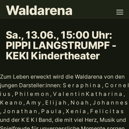
Waldarena
Sa., 13.06., 15:00 Uhr:
PIPPI LANGSTRUMPF -
KEKI Kindertheater
Zum Leben erweckt wird die Waldarena von den
jungen Darsteller:innen: S e r a p h i n a , C o r n e l
i u s , P h i l e m o n , V a l e n t i n K a t h a r i n a ,
K e a n o , A m y , E l i j a h , N o a h , J o h a n n e s
, J o n a t h a n , P a u l a , X e n i a , F e l i c i t a s
und der K E K I Band, die mit viel Herz, Musik und
Spielfreude für unvergessliche Momente sorgen.